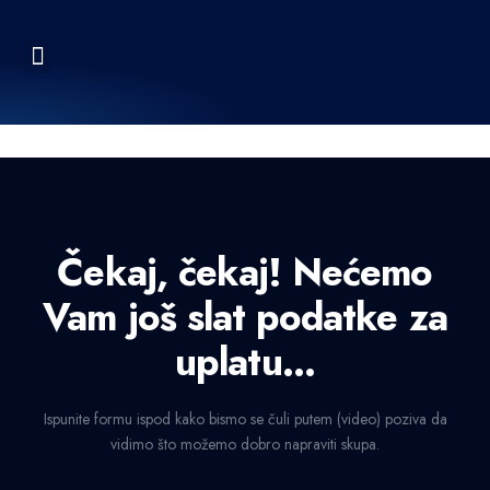
Čekaj, čekaj! Nećemo
Vam još slat podatke za
uplatu...
Ispunite formu ispod kako bismo se čuli putem (video) poziva da
vidimo što možemo dobro napraviti skupa.