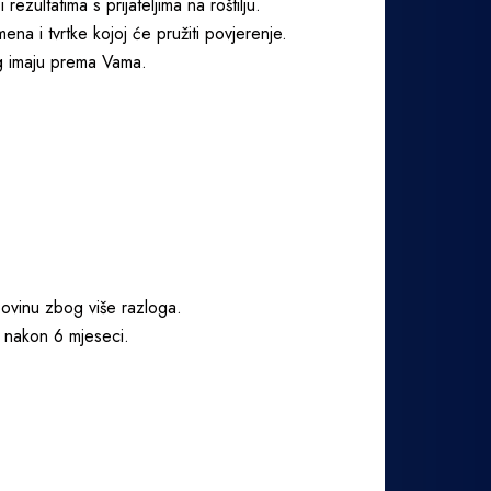
ezultatima s prijateljima na roštilju.
ena i tvrtke kojoj će pružiti povjerenje.
eg imaju prema Vama.
upovinu zbog više razloga.
ek nakon 6 mjeseci.