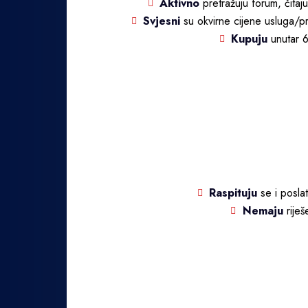
Aktivno
pretražuju forum, čitaju 
Svjesni
su okvirne cijene usluga/pro
Kupuju
unutar 6
Raspituju
se i poslat
Nemaju
riješ