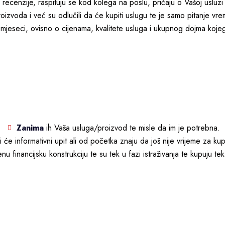
recenzije, raspituju se kod kolega na poslu, pričaju o Vašoj usluzi i r
izvoda i već su odlučili da će kupiti uslugu te je samo pitanje vrem
mjeseci, ovisno o cijenama, kvalitete usluga i ukupnog dojma koj
Zanima
ih Vaša usluga/proizvod te misle da im je potrebna.
i će informativni upit ali od početka znaju da još nije vrijeme za k
enu financijsku konstrukciju te su tek u fazi istraživanja te kupuju t