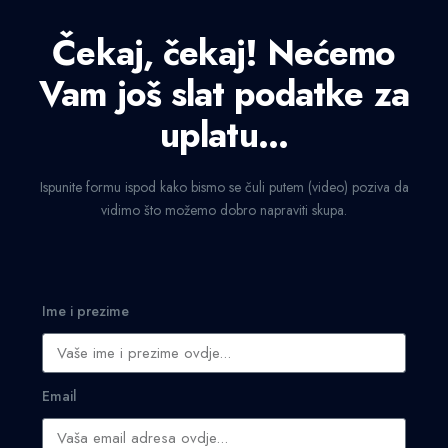
Čekaj, čekaj! Nećemo
Vam još slat podatke za
uplatu...
Ispunite formu ispod kako bismo se čuli putem (video) poziva da
vidimo što možemo dobro napraviti skupa.
Ime i prezime
Email