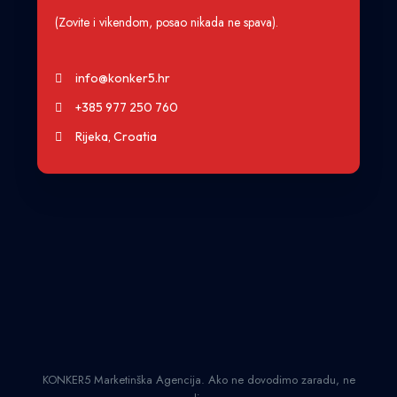
(Zovite i vikendom, posao nikada ne spava).
info@konker5.hr
+385 977 250 760
Rijeka, Croatia
KONKER5 Marketinška Agencija. Ako ne dovodimo zaradu, ne